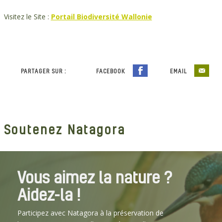
Visitez le Site :
Portail Biodiversité Wallonie
PARTAGER SUR :
FACEBOOK
EMAIL
Soutenez Natagora
Vous aimez la nature ?
Aidez-la !
Participez avec Natagora à la préservation de