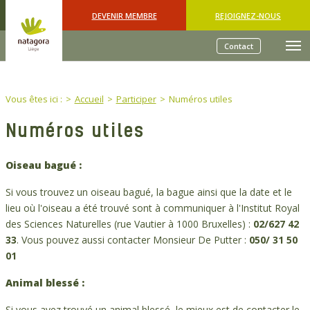
Skip to main content
DEVENIR MEMBRE
REJOIGNEZ-NOUS
Contact
You are here:
Vous êtes ici :
Accueil
Participer
Numéros utiles
Numéros utiles
Oiseau bagué :
Si vous trouvez un oiseau bagué, la bague ainsi que la date et le
lieu où l'oiseau a été trouvé sont à communiquer à l'Institut Royal
des Sciences Naturelles (rue Vautier à 1000 Bruxelles) :
02/627 42
33
. Vous pouvez aussi contacter Monsieur De Putter :
050/ 31 50
01
Animal blessé :
Si vous avez trouvé un animal blessé, le mieux est de contacter le